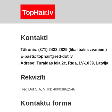
TopHair.lv
Kontakti
Tālrunis: (371) 2433 2829 (tikai balss zvaniem)
E-pasts:
tophair@red-dot.lv
Adrese: Turaidas iela 2c, Rīga, LV-1039, Latvija
Rekvizīti
Red Dot SIA, VRN: 40003862546
Kontaktu forma