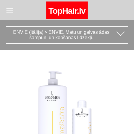
TopHair.lv
ENVIE (Itālija) > ENVIE. Matu un galvas ādas
šampūni un kopšanas līdzekļi.