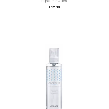
bojātiem matiem.
€12.90