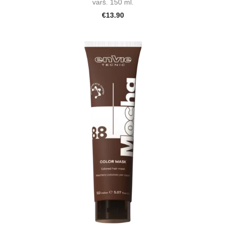
varš. 150 ml.
€13.90