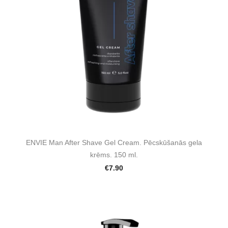
ENVIE Man After Shave Gel Cream. Pēcskūšanās gela
krēms. 150 ml.
€7.90