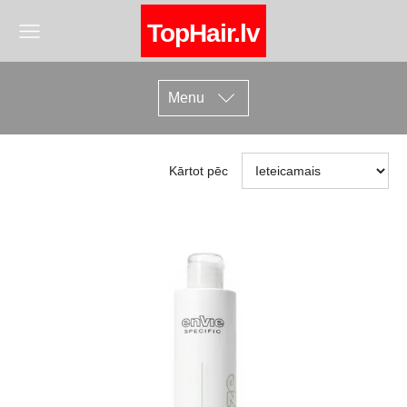
TopHair.lv
Menu
Kārtot pēc