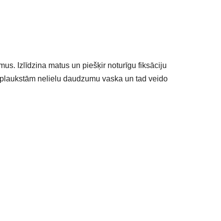
us. Izlīdzina matus un piešķir noturīgu fiksāciju
 plaukstām nelielu daudzumu vaska un tad veido