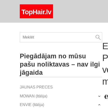
TopHair.lv
E
P
Piegādājam no mūsu
pašu noliktavas – nav ilgi
v
jāgaida
m
JAUNAS PRECES
MOWAN (Itālija)
€
›
ENVIE (Itālija)
›