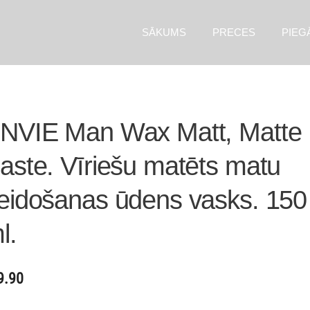
SĀKUMS
PRECES
PIEG
NVIE Man Wax Matt, Matte
aste. Vīriešu matēts matu
eidošanas ūdens vasks. 150
l.
9.90