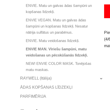
ENVIE. Matu un galvas ādas šampūni un
kopšanas līdzekļi.
ENVIE VEGAN. Matu un galvas ādas
šampūni un kopšanas līdzekļi. Nesatur
nātrija sulfātus un parabēnus.
Pie
(4/
ENVIE. Matu veidošanas līdzekļi.
mat
ENVIE MAN. Vīriešu šampūni, matu
veidošanas un pēcskūšanās līdzekļi.
NEW! ENVIE COLOR MASK. Tonējošas
matu maskas.
RAYWELL (Itālija)
›
ĀDAS KOPŠANAS LĪDZEKĻI
PARFIMĒRIJA