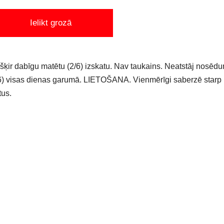
Ielikt grozā
šķir dabīgu matētu (2/6) izskatu. Nav taukains. Neatstāj nosēdum
6) visas dienas garumā. LIETOŠANA. Vienmērīgi saberzē starp
us.