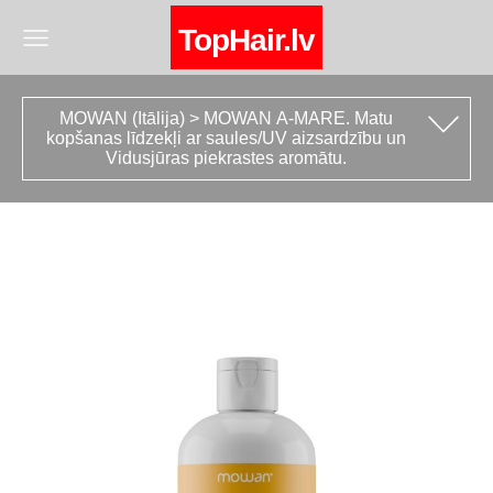
TopHair.lv
MOWAN (Itālija) > MOWAN A­-MARE. Matu
kopšanas līdzekļi ar saules/UV aizsardzību un
Vidusjūras piekrastes aromātu.