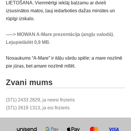
LIETOŠANA. Vienmērīgi ieklāj balzamu ar dvieli
izsusinātos matos, ļauj iedarboties dažas minūtes un
rūpīgi izskalo.
-----> MOWAN A-Mare prezentācija (angļu valodā).
Lejupielādēt 0,9 MB.
Nosaukums “A-Mare” ir itāļu vārdu spēle:
a mare
nozīmē
pie jūras, bet
amare
nozīmē mīlēt.
Zvani mums
(371) 2433 2829, ja neesi frizieris
(371) 2619 1313, ja esi frizieris