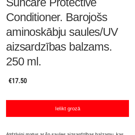
Suncare Protective
Conditioner. Barojošs
aminoskābju saules/UV
aizsardzības balzams.
250 ml.
€17.50
Ielikt grozā
Atdzīvini matus ar šo saules aizsardzības balzamu, kas