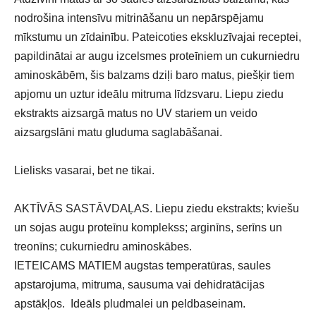
nodrošina intensīvu mitrināšanu un nepārspējamu
mīkstumu un zīdainību. Pateicoties ekskluzīvajai receptei,
papildinātai ar augu izcelsmes proteīniem un cukurniedru
aminoskābēm, šis balzams dziļi baro matus, piešķir tiem
apjomu un uztur ideālu mitruma līdzsvaru. Liepu ziedu
ekstrakts aizsargā matus no UV stariem un veido
aizsargslāni matu gluduma saglabāšanai.
Lielisks vasarai, bet ne tikai.
AKTĪVĀS SASTĀVDAĻAS. Liepu ziedu ekstrakts; kviešu
un sojas augu proteīnu komplekss; arginīns, serīns un
treonīns; cukurniedru aminoskābes.
IETEICAMS MATIEM augstas temperatūras, saules
apstarojuma, mitruma, sausuma vai dehidratācijas
apstākļos. Ideāls pludmalei un peldbaseinam.