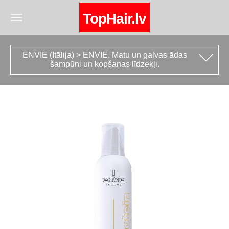
TopHair.lv
ENVIE (Itālija) > ENVIE. Matu un galvas ādas
šampūni un kopšanas līdzekļi.