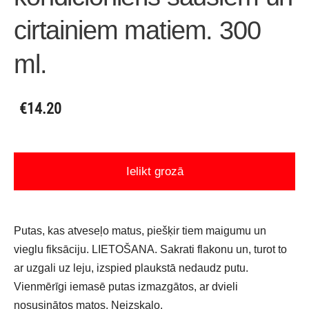
cirtainiem matiem. 300
ml.
€14.20
Ielikt grozā
Putas, kas atveseļo matus, piešķir tiem maigumu un
vieglu fiksāciju. LIETOŠANA. Sakrati flakonu un, turot to
ar uzgali uz leju, izspied plaukstā nedaudz putu.
Vienmērīgi iemasē putas izmazgātos, ar dvieli
nosusinātos matos. Neizskalo.