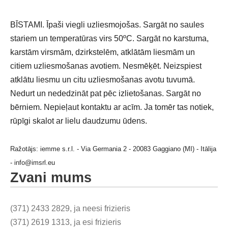
BĪSTAMI. Īpaši viegli uzliesmojošas. Sargāt no saules
stariem un temperatūras virs 50ºC. Sargāt no karstuma,
karstām virsmām, dzirkstelēm, atklātām liesmām un
citiem uzliesmošanas avotiem. Nesmēķēt. Neizspiest
atklātu liesmu un citu uzliesmošanas avotu tuvumā.
Nedurt un nededzināt pat pēc izlietošanas. Sargāt no
bērniem. Nepieļaut kontaktu ar acīm. Ja tomēr tas notiek,
rūpīgi skalot ar lielu daudzumu ūdens.
Ražotājs: iemme s.r.l. - Via Germania 2 - 20083 Gaggiano (MI) - Itālija
-
info@imsrl.eu
Zvani mums
(371) 2433 2829, ja neesi frizieris
(371) 2619 1313, ja esi frizieris